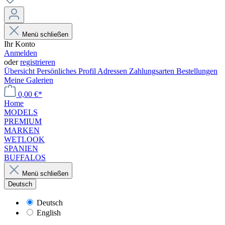
Menü schließen
Ihr Konto
Anmelden
oder
registrieren
Übersicht
Persönliches Profil
Adressen
Zahlungsarten
Bestellungen
Meine Galerien
0,00 €*
Home
MODELS
PREMIUM
MARKEN
WETLOOK
SPANIEN
BUFFALOS
Menü schließen
Deutsch
Deutsch
English