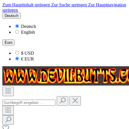
Zum Hauptinhalt springen
Zur Suche springen
Zur Hauptnavigation
springen
Deutsch
Deutsch
English
Euro
$
USD
€
EUR