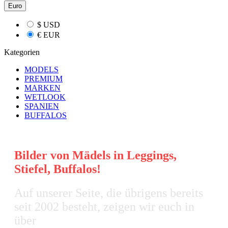
Euro
$
USD
€
EUR
Kategorien
MODELS
PREMIUM
MARKEN
WETLOOK
SPANIEN
BUFFALOS
Bilder von Mädels in Leggings,
Stiefel, Buffalos!
Auf unserer Seite, die übrigens bereits
seit 2002 besteht, zeigen wir euch in
über