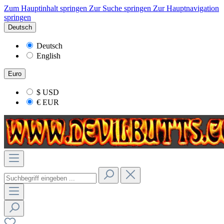
Zum Hauptinhalt springen
Zur Suche springen
Zur Hauptnavigation
springen
Deutsch
Deutsch
English
Euro
$
USD
€
EUR