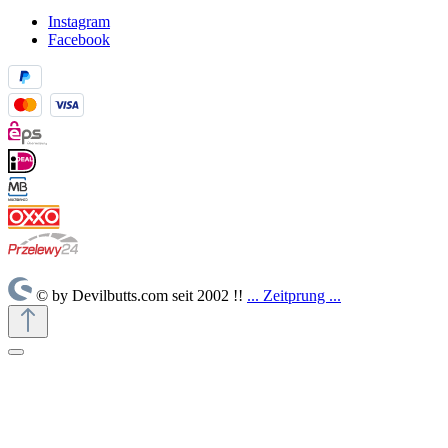
Instagram
Facebook
© by Devilbutts.com seit 2002 !!
... Zeitprung ...