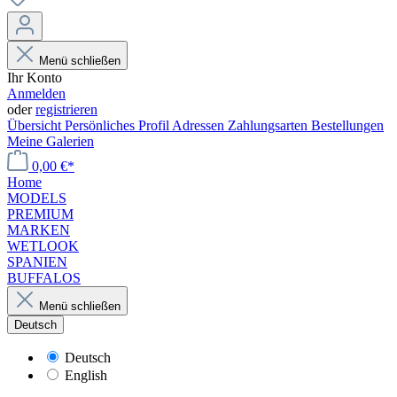
Menü schließen
Ihr Konto
Anmelden
oder
registrieren
Übersicht
Persönliches Profil
Adressen
Zahlungsarten
Bestellungen
Meine Galerien
0,00 €*
Home
MODELS
PREMIUM
MARKEN
WETLOOK
SPANIEN
BUFFALOS
Menü schließen
Deutsch
Deutsch
English