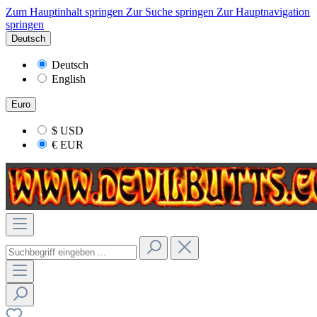
Zum Hauptinhalt springen
Zur Suche springen
Zur Hauptnavigation
springen
Deutsch
Deutsch
English
Euro
$
USD
€
EUR