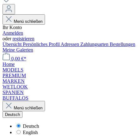
Menü schließen
Ihr Konto
Anmelden
oder
registrieren
Übersicht
Persönliches Profil
Adressen
Zahlungsarten
Bestellungen
Meine Galerien
0,00 €*
Home
MODELS
PREMIUM
MARKEN
WETLOOK
SPANIEN
BUFFALOS
Menü schließen
Deutsch
Deutsch
English