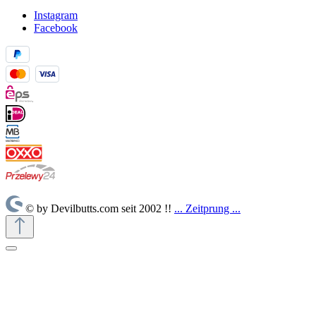
Instagram
Facebook
© by Devilbutts.com seit 2002 !!
... Zeitprung ...