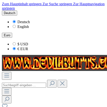
Zum Hauptinhalt springen
Zur Suche springen
Zur Hauptnavigation
springen
Deutsch
Deutsch
English
Euro
$
USD
€
EUR