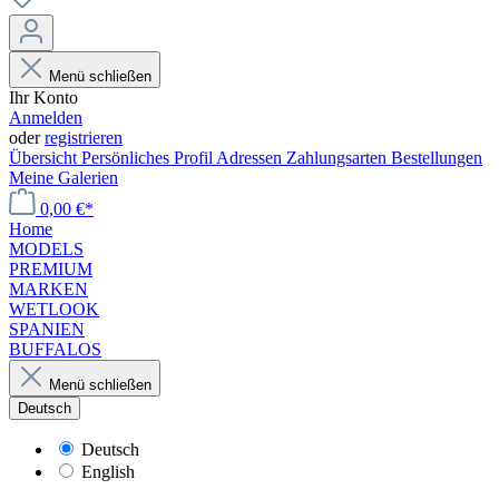
Menü schließen
Ihr Konto
Anmelden
oder
registrieren
Übersicht
Persönliches Profil
Adressen
Zahlungsarten
Bestellungen
Meine Galerien
0,00 €*
Home
MODELS
PREMIUM
MARKEN
WETLOOK
SPANIEN
BUFFALOS
Menü schließen
Deutsch
Deutsch
English