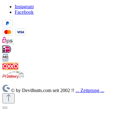
Instagram
Facebook
© by Devilbutts.com seit 2002 !!
... Zeitprung ...