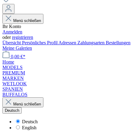
Menü schließen
Ihr Konto
Anmelden
oder
registrieren
Übersicht
Persönliches Profil
Adressen
Zahlungsarten
Bestellungen
Meine Galerien
0,00 €*
Home
MODELS
PREMIUM
MARKEN
WETLOOK
SPANIEN
BUFFALOS
Menü schließen
Deutsch
Deutsch
English