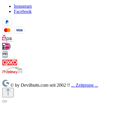
Instagram
Facebook
© by Devilbutts.com seit 2002 !!
... Zeitprung ...