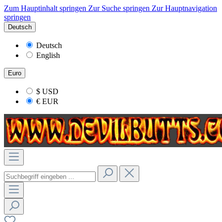
Zum Hauptinhalt springen
Zur Suche springen
Zur Hauptnavigation
springen
Deutsch
Deutsch
English
Euro
$
USD
€
EUR