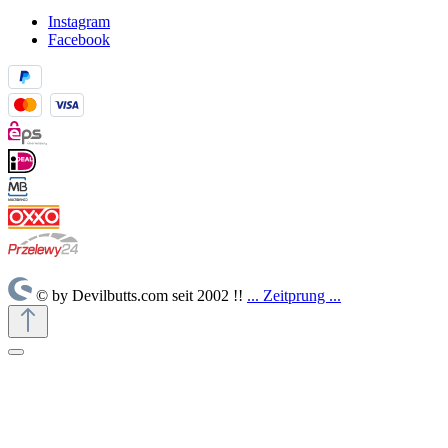
Instagram
Facebook
© by Devilbutts.com seit 2002 !!
... Zeitprung ...