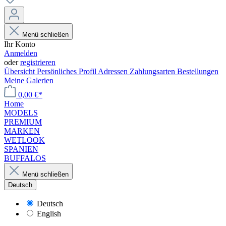
Menü schließen
Ihr Konto
Anmelden
oder
registrieren
Übersicht
Persönliches Profil
Adressen
Zahlungsarten
Bestellungen
Meine Galerien
0,00 €*
Home
MODELS
PREMIUM
MARKEN
WETLOOK
SPANIEN
BUFFALOS
Menü schließen
Deutsch
Deutsch
English