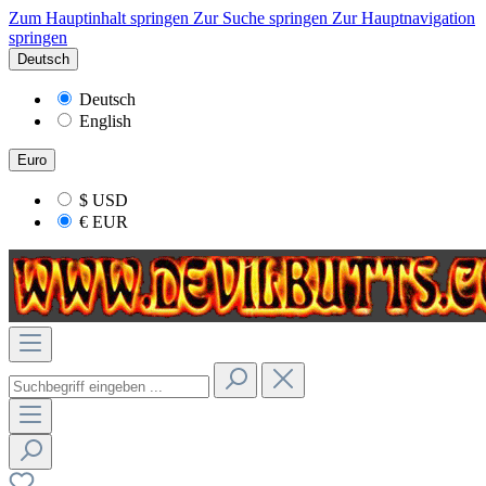
Zum Hauptinhalt springen
Zur Suche springen
Zur Hauptnavigation
springen
Deutsch
Deutsch
English
Euro
$
USD
€
EUR