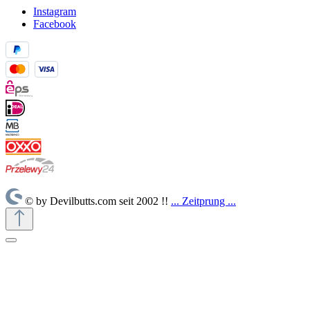
Instagram
Facebook
© by Devilbutts.com seit 2002 !!
... Zeitprung ...