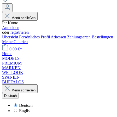
Menü schließen
Ihr Konto
Anmelden
oder
registrieren
Übersicht
Persönliches Profil
Adressen
Zahlungsarten
Bestellungen
Meine Galerien
0,00 €*
Home
MODELS
PREMIUM
MARKEN
WETLOOK
SPANIEN
BUFFALOS
Menü schließen
Deutsch
Deutsch
English