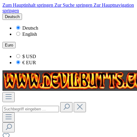
Zum Hauptinhalt springen
Zur Suche springen
Zur Hauptnavigation
springen
Deutsch
Deutsch
English
Euro
$
USD
€
EUR