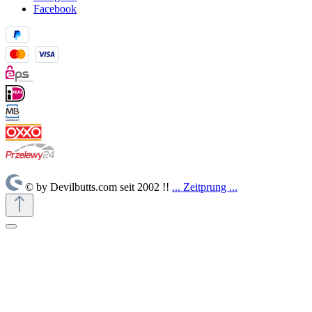
Facebook
© by Devilbutts.com seit 2002 !!
... Zeitprung ...