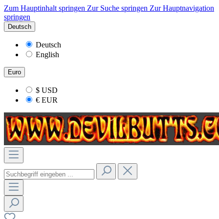
Zum Hauptinhalt springen
Zur Suche springen
Zur Hauptnavigation
springen
Deutsch
Deutsch
English
Euro
$
USD
€
EUR