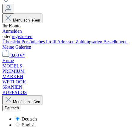
Menü schließen
Ihr Konto
Anmelden
oder
registrieren
Übersicht
Persönliches Profil
Adressen
Zahlungsarten
Bestellungen
Meine Galerien
0,00 €*
Home
MODELS
PREMIUM
MARKEN
WETLOOK
SPANIEN
BUFFALOS
Menü schließen
Deutsch
Deutsch
English