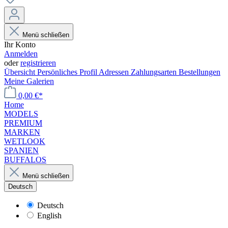
Menü schließen
Ihr Konto
Anmelden
oder
registrieren
Übersicht
Persönliches Profil
Adressen
Zahlungsarten
Bestellungen
Meine Galerien
0,00 €*
Home
MODELS
PREMIUM
MARKEN
WETLOOK
SPANIEN
BUFFALOS
Menü schließen
Deutsch
Deutsch
English