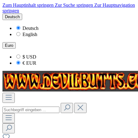
Zum Hauptinhalt springen
Zur Suche springen
Zur Hauptnavigation
springen
Deutsch
Deutsch
English
Euro
$
USD
€
EUR