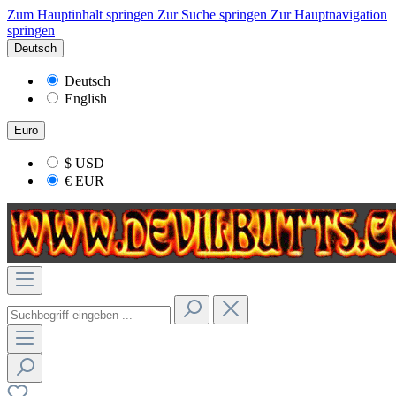
Zum Hauptinhalt springen
Zur Suche springen
Zur Hauptnavigation
springen
Deutsch
Deutsch
English
Euro
$
USD
€
EUR