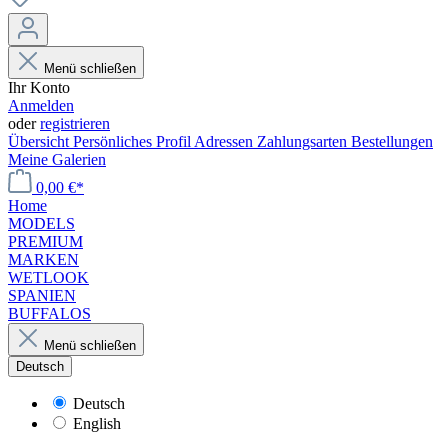
Menü schließen
Ihr Konto
Anmelden
oder
registrieren
Übersicht
Persönliches Profil
Adressen
Zahlungsarten
Bestellungen
Meine Galerien
0,00 €*
Home
MODELS
PREMIUM
MARKEN
WETLOOK
SPANIEN
BUFFALOS
Menü schließen
Deutsch
Deutsch
English