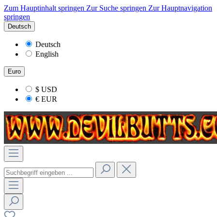
Zum Hauptinhalt springen
Zur Suche springen
Zur Hauptnavigation
springen
Deutsch
Deutsch
English
Euro
$
USD
€
EUR