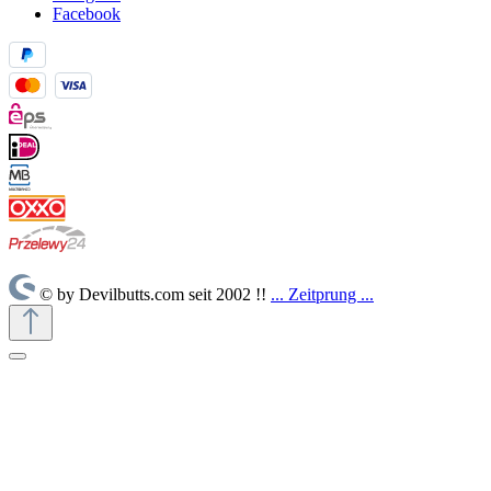
Facebook
© by Devilbutts.com seit 2002 !!
... Zeitprung ...