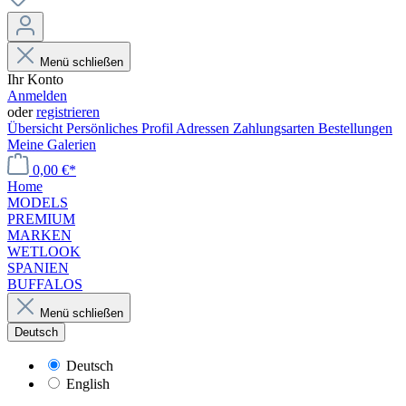
Menü schließen
Ihr Konto
Anmelden
oder
registrieren
Übersicht
Persönliches Profil
Adressen
Zahlungsarten
Bestellungen
Meine Galerien
0,00 €*
Home
MODELS
PREMIUM
MARKEN
WETLOOK
SPANIEN
BUFFALOS
Menü schließen
Deutsch
Deutsch
English