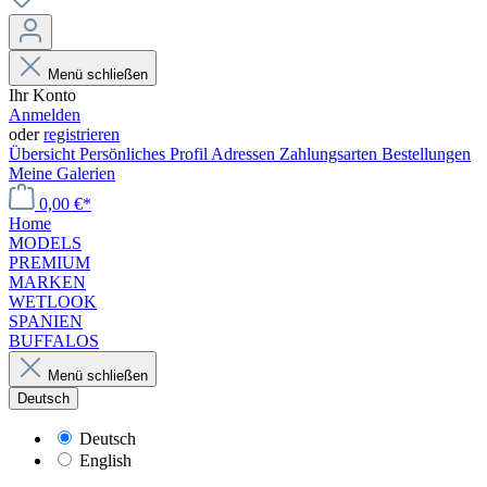
Menü schließen
Ihr Konto
Anmelden
oder
registrieren
Übersicht
Persönliches Profil
Adressen
Zahlungsarten
Bestellungen
Meine Galerien
0,00 €*
Home
MODELS
PREMIUM
MARKEN
WETLOOK
SPANIEN
BUFFALOS
Menü schließen
Deutsch
Deutsch
English