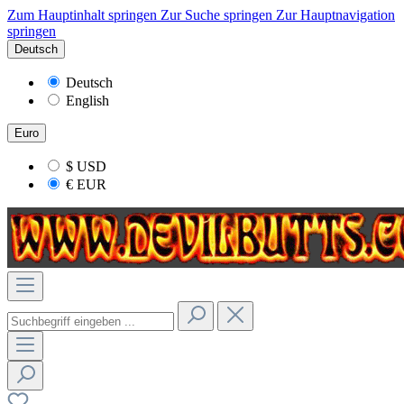
Zum Hauptinhalt springen
Zur Suche springen
Zur Hauptnavigation
springen
Deutsch
Deutsch
English
Euro
$
USD
€
EUR