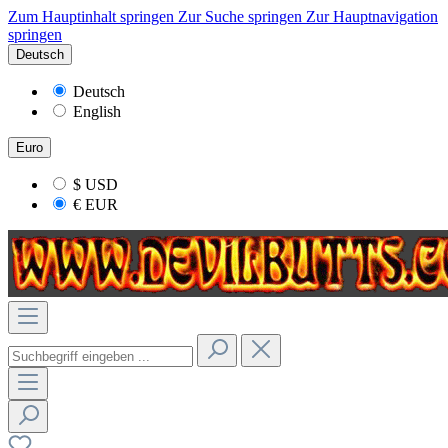
Zum Hauptinhalt springen
Zur Suche springen
Zur Hauptnavigation
springen
Deutsch
Deutsch
English
Euro
$
USD
€
EUR