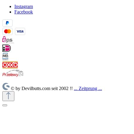
Instagram
Facebook
© by Devilbutts.com seit 2002 !!
... Zeitprung ...