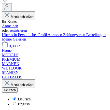
Menü schließen
Ihr Konto
Anmelden
oder
registrieren
Übersicht
Persönliches Profil
Adressen
Zahlungsarten
Bestellungen
Meine Galerien
0,00 €*
Home
MODELS
PREMIUM
MARKEN
WETLOOK
SPANIEN
BUFFALOS
Menü schließen
Deutsch
Deutsch
English