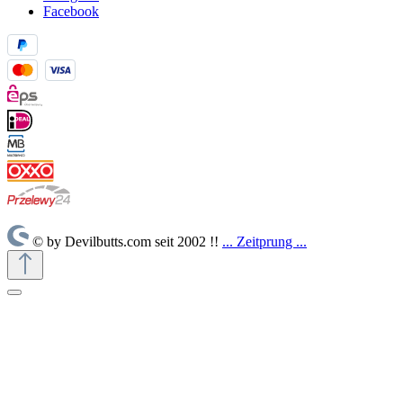
Facebook
© by Devilbutts.com seit 2002 !!
... Zeitprung ...