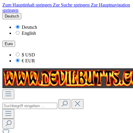
Zum Hauptinhalt springen
Zur Suche springen
Zur Hauptnavigation
springen
Deutsch
Deutsch
English
Euro
$
USD
€
EUR