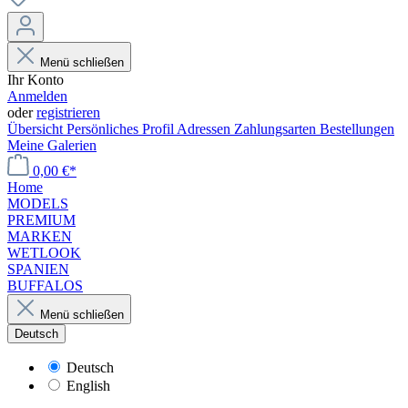
Menü schließen
Ihr Konto
Anmelden
oder
registrieren
Übersicht
Persönliches Profil
Adressen
Zahlungsarten
Bestellungen
Meine Galerien
0,00 €*
Home
MODELS
PREMIUM
MARKEN
WETLOOK
SPANIEN
BUFFALOS
Menü schließen
Deutsch
Deutsch
English