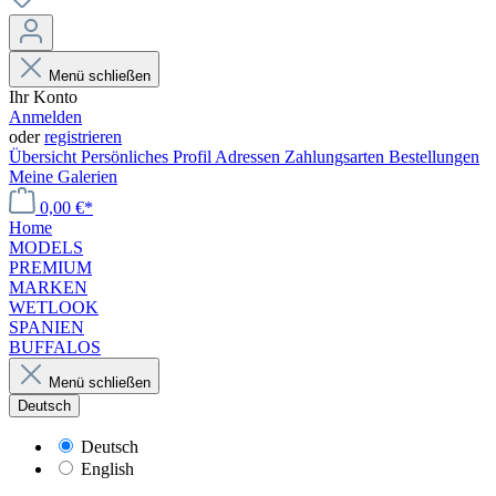
Menü schließen
Ihr Konto
Anmelden
oder
registrieren
Übersicht
Persönliches Profil
Adressen
Zahlungsarten
Bestellungen
Meine Galerien
0,00 €*
Home
MODELS
PREMIUM
MARKEN
WETLOOK
SPANIEN
BUFFALOS
Menü schließen
Deutsch
Deutsch
English