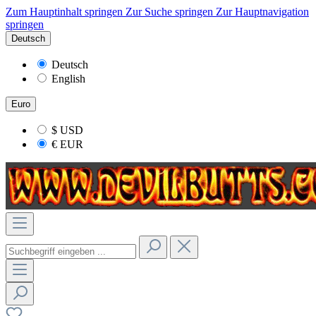
Zum Hauptinhalt springen
Zur Suche springen
Zur Hauptnavigation
springen
Deutsch
Deutsch
English
Euro
$
USD
€
EUR