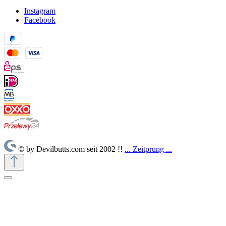
Instagram
Facebook
© by Devilbutts.com seit 2002 !!
... Zeitprung ...