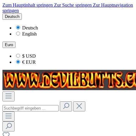
Zum Hauptinhalt springen
Zur Suche springen
Zur Hauptnavigation
springen
Deutsch
Deutsch
English
Euro
$
USD
€
EUR