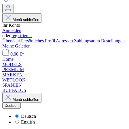
Menü schließen
Ihr Konto
Anmelden
oder
registrieren
Übersicht
Persönliches Profil
Adressen
Zahlungsarten
Bestellungen
Meine Galerien
0,00 €*
Home
MODELS
PREMIUM
MARKEN
WETLOOK
SPANIEN
BUFFALOS
Menü schließen
Deutsch
Deutsch
English