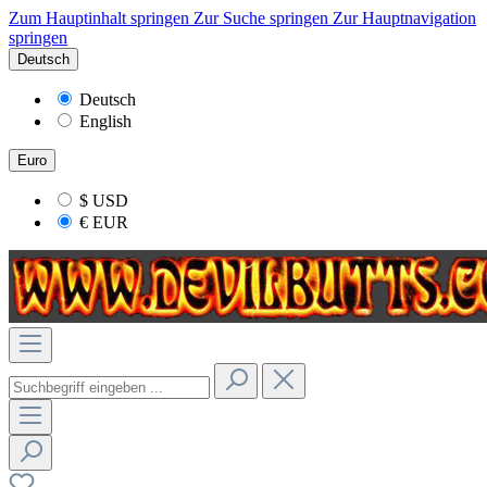
Zum Hauptinhalt springen
Zur Suche springen
Zur Hauptnavigation
springen
Deutsch
Deutsch
English
Euro
$
USD
€
EUR