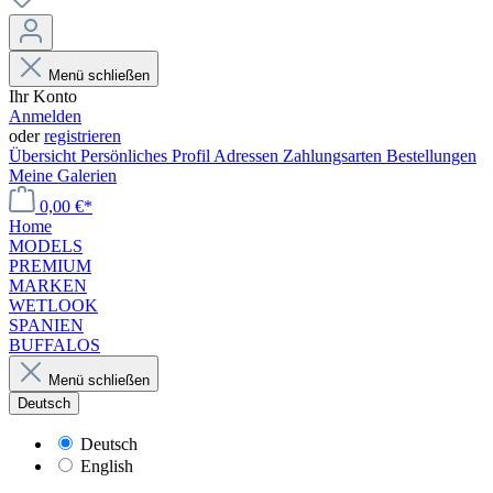
Menü schließen
Ihr Konto
Anmelden
oder
registrieren
Übersicht
Persönliches Profil
Adressen
Zahlungsarten
Bestellungen
Meine Galerien
0,00 €*
Home
MODELS
PREMIUM
MARKEN
WETLOOK
SPANIEN
BUFFALOS
Menü schließen
Deutsch
Deutsch
English