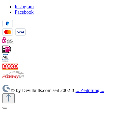
Instagram
Facebook
© by Devilbutts.com seit 2002 !!
... Zeitprung ...