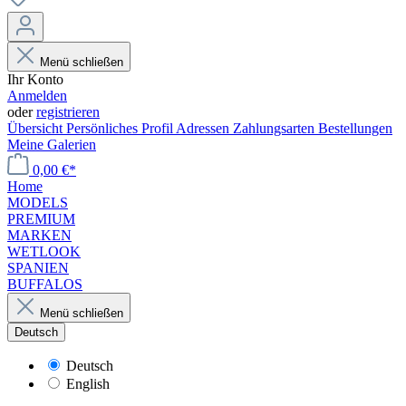
Menü schließen
Ihr Konto
Anmelden
oder
registrieren
Übersicht
Persönliches Profil
Adressen
Zahlungsarten
Bestellungen
Meine Galerien
0,00 €*
Home
MODELS
PREMIUM
MARKEN
WETLOOK
SPANIEN
BUFFALOS
Menü schließen
Deutsch
Deutsch
English