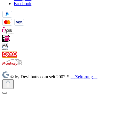
Facebook
© by Devilbutts.com seit 2002 !!
... Zeitprung ...