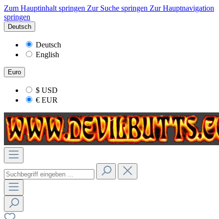
Zum Hauptinhalt springen
Zur Suche springen
Zur Hauptnavigation
springen
Deutsch
Deutsch
English
Euro
$
USD
€
EUR