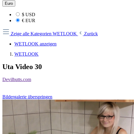
Euro
$
USD
€
EUR
Zeige alle Kategorien
WETLOOK
Zurück
WETLOOK anzeigen
WETLOOK
Uta Video 30
Devilbutts.com
Bildergalerie überspringen