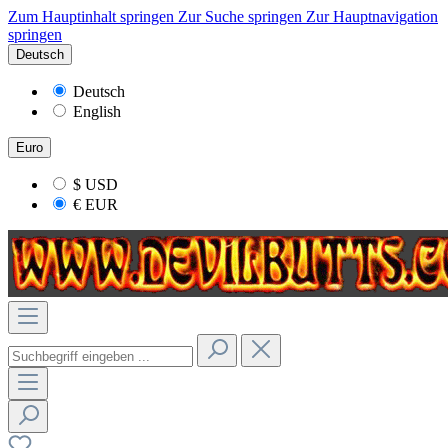
Zum Hauptinhalt springen
Zur Suche springen
Zur Hauptnavigation
springen
Deutsch
Deutsch
English
Euro
$
USD
€
EUR