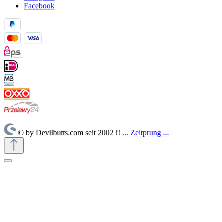
Facebook
© by Devilbutts.com seit 2002 !!
... Zeitprung ...