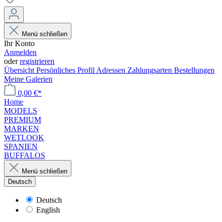
Menü schließen
Ihr Konto
Anmelden
oder
registrieren
Übersicht
Persönliches Profil
Adressen
Zahlungsarten
Bestellungen
Meine Galerien
0,00 €*
Home
MODELS
PREMIUM
MARKEN
WETLOOK
SPANIEN
BUFFALOS
Menü schließen
Deutsch
Deutsch
English