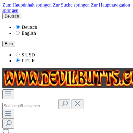
Zum Hauptinhalt springen
Zur Suche springen
Zur Hauptnavigation
springen
Deutsch
Deutsch
English
Euro
$
USD
€
EUR