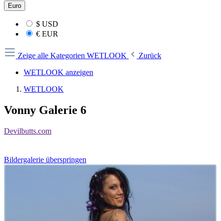
Euro
$
USD
€
EUR
Zeige alle Kategorien
WETLOOK
Zurück
WETLOOK anzeigen
WETLOOK
Vonny Galerie 6
Devilbutts.com
Bildergalerie überspringen