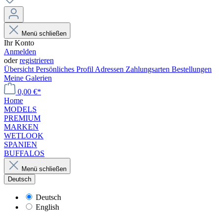
Menü schließen
Ihr Konto
Anmelden
oder
registrieren
Übersicht
Persönliches Profil
Adressen
Zahlungsarten
Bestellungen
Meine Galerien
0,00 €*
Home
MODELS
PREMIUM
MARKEN
WETLOOK
SPANIEN
BUFFALOS
Menü schließen
Deutsch
Deutsch
English