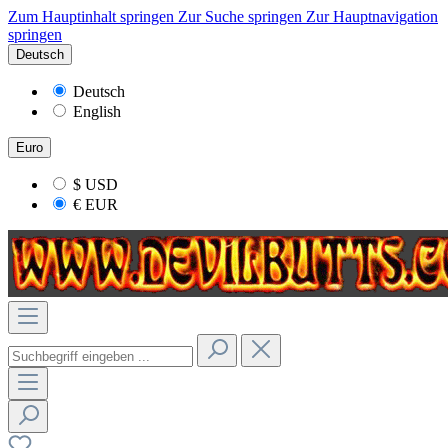
Zum Hauptinhalt springen
Zur Suche springen
Zur Hauptnavigation
springen
Deutsch
Deutsch
English
Euro
$
USD
€
EUR