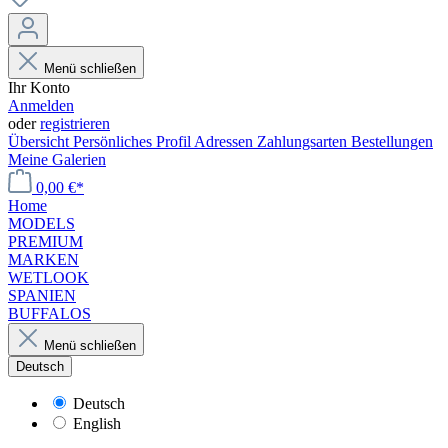
Menü schließen
Ihr Konto
Anmelden
oder
registrieren
Übersicht
Persönliches Profil
Adressen
Zahlungsarten
Bestellungen
Meine Galerien
0,00 €*
Home
MODELS
PREMIUM
MARKEN
WETLOOK
SPANIEN
BUFFALOS
Menü schließen
Deutsch
Deutsch
English