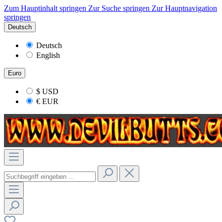
Zum Hauptinhalt springen
Zur Suche springen
Zur Hauptnavigation
springen
Deutsch
Deutsch
English
Euro
$
USD
€
EUR