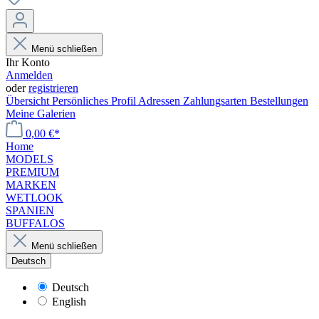
Menü schließen
Ihr Konto
Anmelden
oder
registrieren
Übersicht
Persönliches Profil
Adressen
Zahlungsarten
Bestellungen
Meine Galerien
0,00 €*
Home
MODELS
PREMIUM
MARKEN
WETLOOK
SPANIEN
BUFFALOS
Menü schließen
Deutsch
Deutsch
English