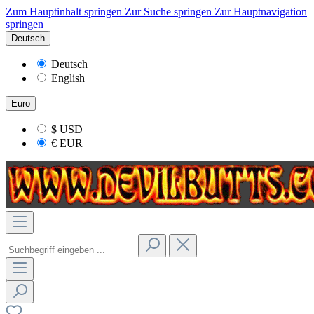
Zum Hauptinhalt springen
Zur Suche springen
Zur Hauptnavigation
springen
Deutsch
Deutsch
English
Euro
$
USD
€
EUR