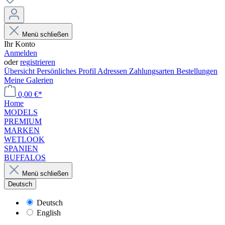
Menü schließen
Ihr Konto
Anmelden
oder
registrieren
Übersicht
Persönliches Profil
Adressen
Zahlungsarten
Bestellungen
Meine Galerien
0,00 €*
Home
MODELS
PREMIUM
MARKEN
WETLOOK
SPANIEN
BUFFALOS
Menü schließen
Deutsch
Deutsch
English