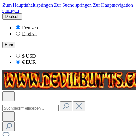
Zum Hauptinhalt springen
Zur Suche springen
Zur Hauptnavigation
springen
Deutsch
Deutsch
English
Euro
$
USD
€
EUR