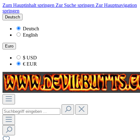
Zum Hauptinhalt springen
Zur Suche springen
Zur Hauptnavigation
springen
Deutsch
Deutsch
English
Euro
$
USD
€
EUR