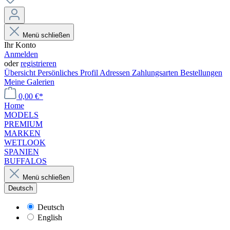
Menü schließen
Ihr Konto
Anmelden
oder
registrieren
Übersicht
Persönliches Profil
Adressen
Zahlungsarten
Bestellungen
Meine Galerien
0,00 €*
Home
MODELS
PREMIUM
MARKEN
WETLOOK
SPANIEN
BUFFALOS
Menü schließen
Deutsch
Deutsch
English