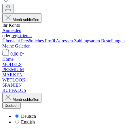
Menü schließen
Ihr Konto
Anmelden
oder
registrieren
Übersicht
Persönliches Profil
Adressen
Zahlungsarten
Bestellungen
Meine Galerien
0,00 €*
Home
MODELS
PREMIUM
MARKEN
WETLOOK
SPANIEN
BUFFALOS
Menü schließen
Deutsch
Deutsch
English