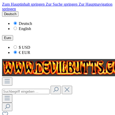
Zum Hauptinhalt springen
Zur Suche springen
Zur Hauptnavigation
springen
Deutsch
Deutsch
English
Euro
$
USD
€
EUR