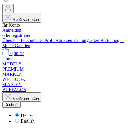
Menü schließen
Ihr Konto
Anmelden
oder
registrieren
Übersicht
Persönliches Profil
Adressen
Zahlungsarten
Bestellungen
Meine Galerien
0,00 €*
Home
MODELS
PREMIUM
MARKEN
WETLOOK
SPANIEN
BUFFALOS
Menü schließen
Deutsch
Deutsch
English