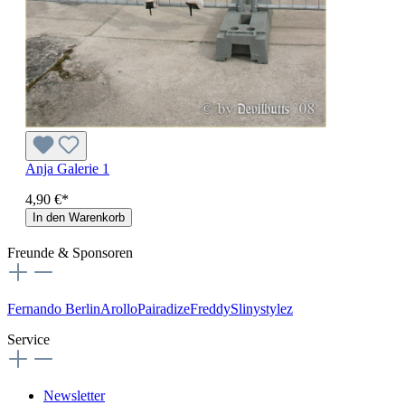
Anja Galerie 1
4,90 €*
In den Warenkorb
Freunde & Sponsoren
Fernando Berlin
Arollo
Pairadize
Freddy
Slinystylez
Service
Newsletter