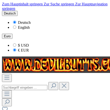
Zum Hauptinhalt springen
Zur Suche springen
Zur Hauptnavigation
springen
Deutsch
Deutsch
English
Euro
$
USD
€
EUR