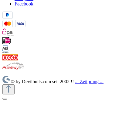
Facebook
© by Devilbutts.com seit 2002 !!
... Zeitprung ...