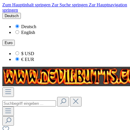
Zum Hauptinhalt springen
Zur Suche springen
Zur Hauptnavigation
springen
Deutsch
Deutsch
English
Euro
$
USD
€
EUR