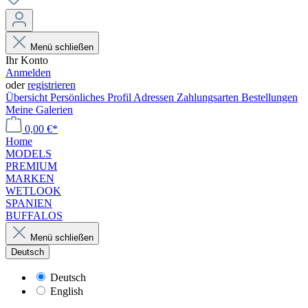
Menü schließen
Ihr Konto
Anmelden
oder
registrieren
Übersicht
Persönliches Profil
Adressen
Zahlungsarten
Bestellungen
Meine Galerien
0,00 €*
Home
MODELS
PREMIUM
MARKEN
WETLOOK
SPANIEN
BUFFALOS
Menü schließen
Deutsch
Deutsch
English