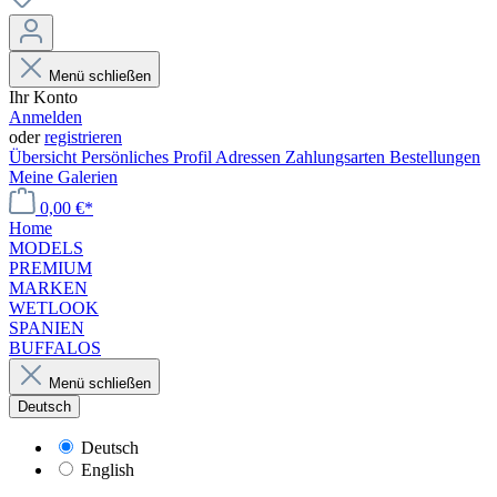
Menü schließen
Ihr Konto
Anmelden
oder
registrieren
Übersicht
Persönliches Profil
Adressen
Zahlungsarten
Bestellungen
Meine Galerien
0,00 €*
Home
MODELS
PREMIUM
MARKEN
WETLOOK
SPANIEN
BUFFALOS
Menü schließen
Deutsch
Deutsch
English