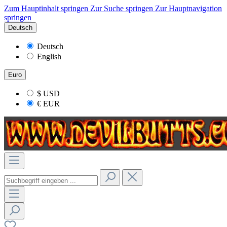
Zum Hauptinhalt springen
Zur Suche springen
Zur Hauptnavigation
springen
Deutsch
Deutsch
English
Euro
$
USD
€
EUR