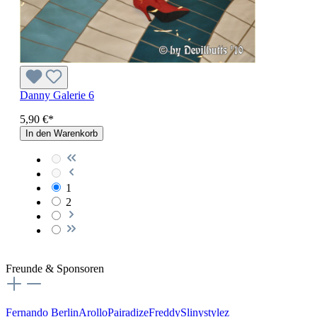
Danny Galerie 6
5,90 €*
In den Warenkorb
1
2
Freunde & Sponsoren
Fernando Berlin
Arollo
Pairadize
Freddy
Slinystylez