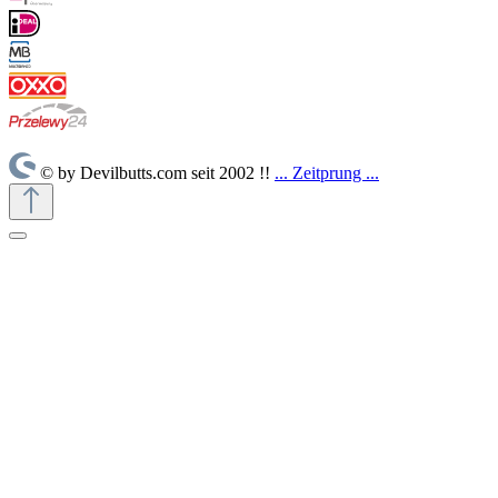
© by Devilbutts.com seit 2002 !!
... Zeitprung ...