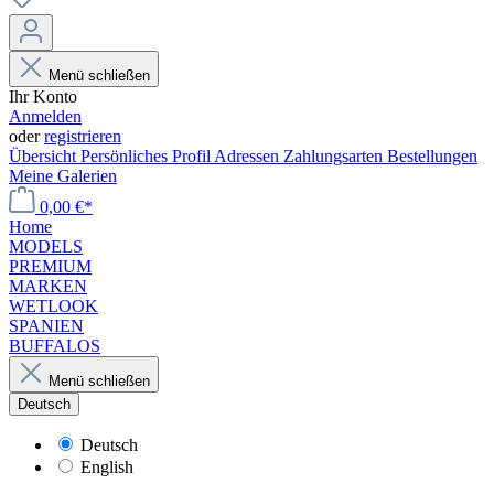
Menü schließen
Ihr Konto
Anmelden
oder
registrieren
Übersicht
Persönliches Profil
Adressen
Zahlungsarten
Bestellungen
Meine Galerien
0,00 €*
Home
MODELS
PREMIUM
MARKEN
WETLOOK
SPANIEN
BUFFALOS
Menü schließen
Deutsch
Deutsch
English