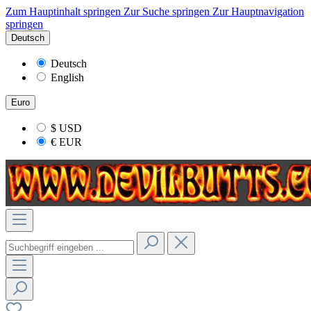
Zum Hauptinhalt springen
Zur Suche springen
Zur Hauptnavigation
springen
Deutsch
Deutsch
English
Euro
$
USD
€
EUR