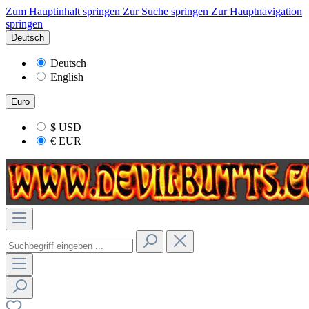
Zum Hauptinhalt springen
Zur Suche springen
Zur Hauptnavigation
springen
Deutsch
Deutsch
English
Euro
$
USD
€
EUR