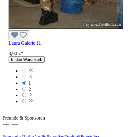
Laura Galerie 11
3,90 €*
In den Warenkorb
1
2
Freunde & Sponsoren
Fernando Berlin
Arollo
Pairadize
Freddy
Slinystylez