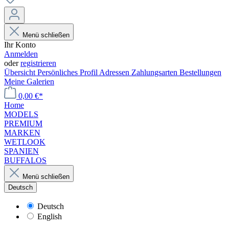
Menü schließen
Ihr Konto
Anmelden
oder
registrieren
Übersicht
Persönliches Profil
Adressen
Zahlungsarten
Bestellungen
Meine Galerien
0,00 €*
Home
MODELS
PREMIUM
MARKEN
WETLOOK
SPANIEN
BUFFALOS
Menü schließen
Deutsch
Deutsch
English