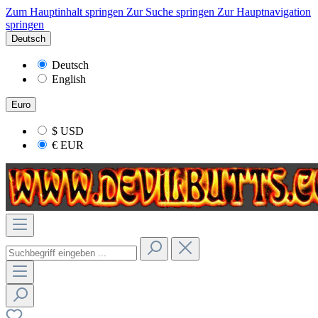
Zum Hauptinhalt springen
Zur Suche springen
Zur Hauptnavigation
springen
Deutsch
Deutsch
English
Euro
$
USD
€
EUR