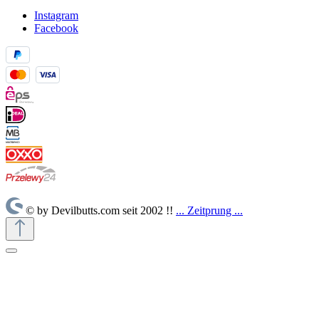
Instagram
Facebook
© by Devilbutts.com seit 2002 !!
... Zeitprung ...