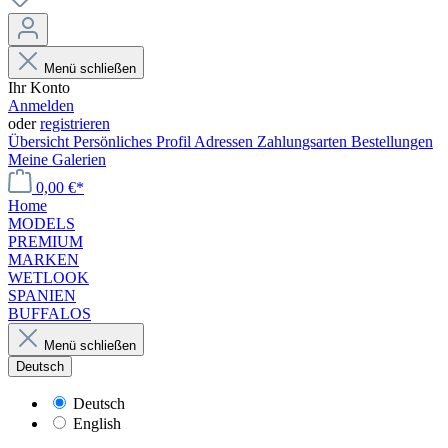
Menü schließen
Ihr Konto
Anmelden
oder
registrieren
Übersicht
Persönliches Profil
Adressen
Zahlungsarten
Bestellungen
Meine Galerien
0,00 €*
Home
MODELS
PREMIUM
MARKEN
WETLOOK
SPANIEN
BUFFALOS
Menü schließen
Deutsch
Deutsch
English