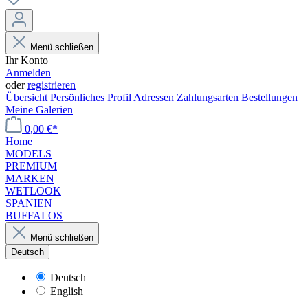
Menü schließen
Ihr Konto
Anmelden
oder
registrieren
Übersicht
Persönliches Profil
Adressen
Zahlungsarten
Bestellungen
Meine Galerien
0,00 €*
Home
MODELS
PREMIUM
MARKEN
WETLOOK
SPANIEN
BUFFALOS
Menü schließen
Deutsch
Deutsch
English