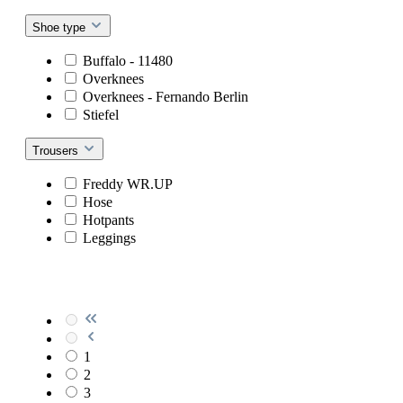
Shoe type
Buffalo - 11480
Overknees
Overknees - Fernando Berlin
Stiefel
Trousers
Freddy WR.UP
Hose
Hotpants
Leggings
1
2
3