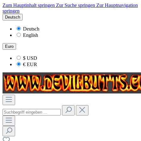
Zum Hauptinhalt springen
Zur Suche springen
Zur Hauptnavigation
springen
Deutsch
Deutsch
English
Euro
$
USD
€
EUR