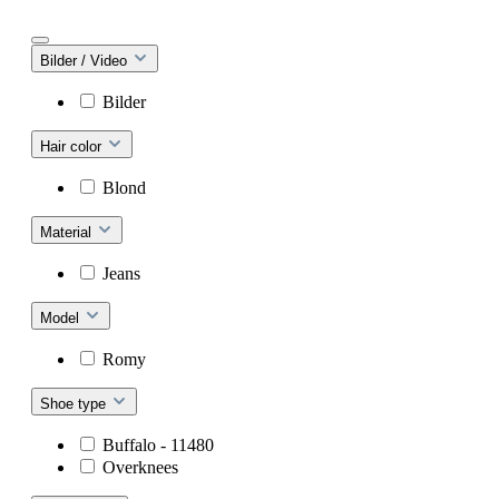
Bilder / Video
Bilder
Hair color
Blond
Material
Jeans
Model
Romy
Shoe type
Buffalo - 11480
Overknees